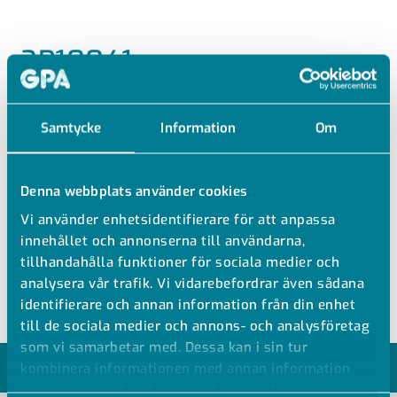
2P10041
PP UNION RAK INV GÄNGA
Samtycke
Information
Om
PP Rak koppling
Röranslutning/utvändig gänga
Denna webbplats använder cookies
Finns även med NPT-gänga och metrisk gänga
Vi använder enhetsidentifierare för att anpassa
Andra dimensioner mot förfrågan
innehållet och annonserna till användarna,
Plastgänga bör endast användas mot plastgänga. Plast
tillhandahålla funktioner för sociala medier och
mot metall är ej att rekommendera
analysera vår trafik. Vi vidarebefordrar även sådana
identifierare och annan information från din enhet
till de sociala medier och annons- och analysföretag
som vi samarbetar med. Dessa kan i sin tur
MODELLER
kombinera informationen med annan information
som du har tillhandahållit eller som de har samlat in