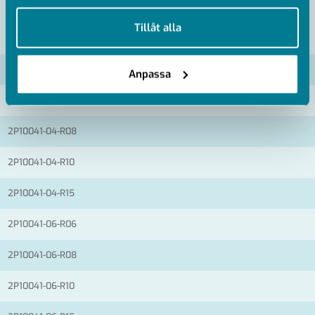
när du har använt deras tjänster.
Tillåt alla
VISA ALLA MÅTT +
Artikelnummer
RSK
Anpassa
2P10041-04-R06
2P10041-04-R08
2P10041-04-R10
2P10041-04-R15
2P10041-06-R06
2P10041-06-R08
2P10041-06-R10