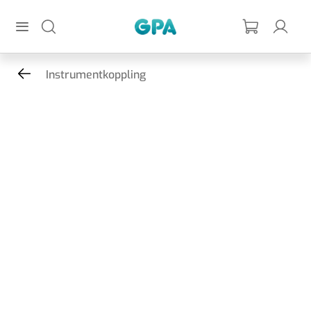
Hoppa till huvudinnehållet
GPA
Instrumentkoppling