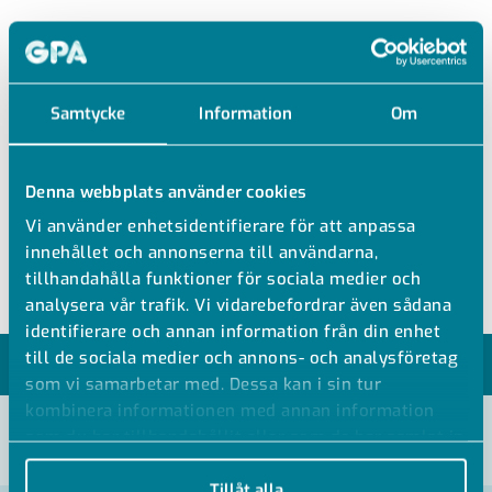
1F10010
Samtycke
Information
Om
PVDF UNION RAK
PVDF Unionkoppling
Denna webbplats använder cookies
Slanganslutning i båda ändar
Vi använder enhetsidentifierare för att anpassa
Andra dimensioner och reducerad mot förfrågan
innehållet och annonserna till användarna,
tillhandahålla funktioner för sociala medier och
analysera vår trafik. Vi vidarebefordrar även sådana
identifierare och annan information från din enhet
till de sociala medier och annons- och analysföretag
MODELLER
som vi samarbetar med. Dessa kan i sin tur
kombinera informationen med annan information
som du har tillhandahållit eller som de har samlat in
VISA ALLA MÅTT +
när du har använt deras tjänster.
Tillåt alla