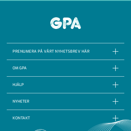
GPA
PRENUMERA PÅ VÅRT NYHETSBREV HÄR
PRENUMERERA
OM GPA
Om företaget
HJÄLP
Vår Historia
Reklamationer
NYHETER
Certifieringar & kvalitet
Returer
Nyheter
Code of conduct
KONTAKT
Leveransbevakning
Blogg
Indutrade