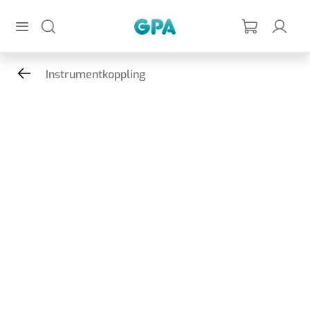
Hoppa till huvudinnehållet
GPA
Instrumentkoppling