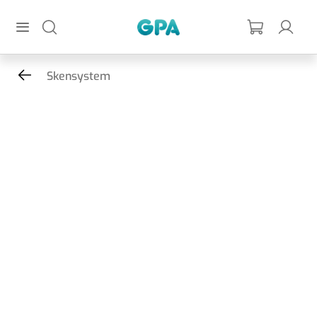
Hoppa till huvudinnehållet
GPA
Skensystem