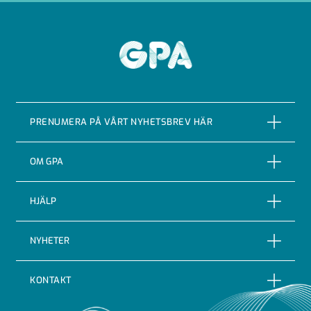
GPA
PRENUMERA PÅ VÅRT NYHETSBREV HÄR
PRENUMERERA
OM GPA
Om företaget
HJÄLP
Vår Historia
Reklamationer
NYHETER
Certifieringar & kvalitet
Returer
Nyheter
Code of conduct
KONTAKT
Leveransbevakning
Blogg
Indutrade