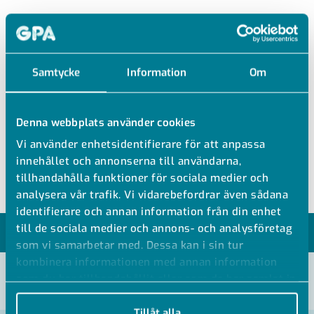
TAKJÄRN U3
Samtycke
Information
Om
3MM FZV
Ytbehandling: Varmförzinkat FZV
Denna webbplats använder cookies
Upp till M10 gängstång
Vi använder enhetsidentifierare för att anpassa
Godstjocklek 3 mm
innehållet och annonserna till användarna,
tillhandahålla funktioner för sociala medier och
analysera vår trafik. Vi vidarebefordrar även sådana
identifierare och annan information från din enhet
till de sociala medier och annons- och analysföretag
MODELLER
som vi samarbetar med. Dessa kan i sin tur
kombinera informationen med annan information
som du har tillhandahållit eller som de har samlat in
VISA ALLA MÅTT +
när du har använt deras tjänster.
Tillåt alla