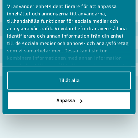
Vi använder enhetsidentifierare för att anpassa
VISA ALLA MÅTT +
innehållet och annonserna till användarna,
tillhandahålla funktioner för sociala medier och
analysera vår trafik. Vi vidarebefordrar även sådana
Artikelnummer
RSK
identifierare och annan information från din enhet
MU-151051
till de sociala medier och annons- och analysföretag
som vi samarbetar med. Dessa kan i sin tur
MU-151052
kombinera informationen med annan information
som du har tillhandahållit eller som de har samlat in
MU-151053
när du har använt deras tjänster.
Tillåt alla
MU-151054
MU-151055
Anpassa