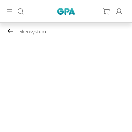
Hoppa till huvudinnehållet
GPA
Skensystem