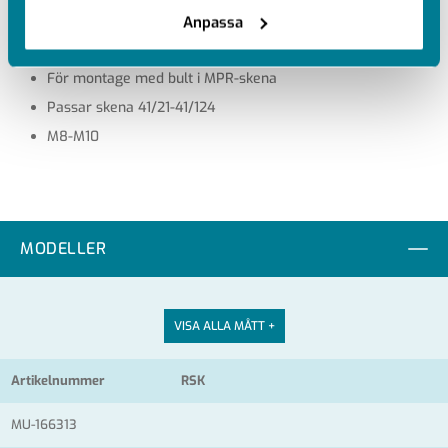
Anpassa
Ytbehandling: Syrafast stål A4
För montage med bult i MPR-skena
Passar skena 41/21-41/124
M8-M10
MODELLER
VISA ALLA MÅTT +
Artikelnummer
RSK
MU-166313