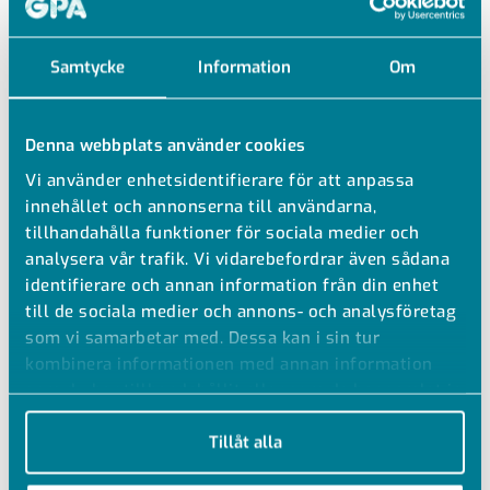
Samtycke
Information
Om
Denna webbplats använder cookies
Vi använder enhetsidentifierare för att anpassa
innehållet och annonserna till användarna,
tillhandahålla funktioner för sociala medier och
analysera vår trafik. Vi vidarebefordrar även sådana
identifierare och annan information från din enhet
till de sociala medier och annons- och analysföretag
som vi samarbetar med. Dessa kan i sin tur
kombinera informationen med annan information
MPR-FJÄDERMUTTER A4
som du har tillhandahållit eller som de har samlat in
när du har använt deras tjänster.
S+
Tillåt alla
M8-M10 A4