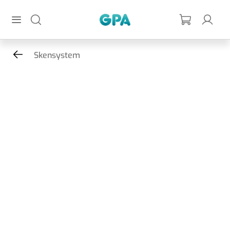
Hoppa till huvudinnehållet
GPA
Skensystem