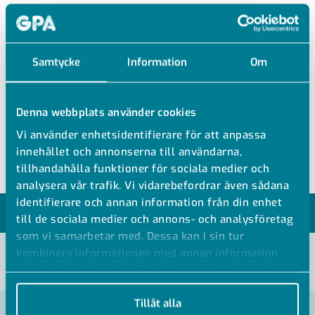
MPC-SKENFOT A2
Samtycke
Information
Om
SKENFOT A2
Denna webbplats använder cookies
Ytbehandling: Rostfritt stål AISI 304/A2
Vi använder enhetsidentifierare för att anpassa
För skensystem MPC
innehållet och annonserna till användarna,
tillhandahålla funktioner för sociala medier och
analysera vår trafik. Vi vidarebefordrar även sådana
identifierare och annan information från din enhet
MODELLER
till de sociala medier och annons- och analysföretag
som vi samarbetar med. Dessa kan i sin tur
kombinera informationen med annan information
VISA ALLA MÅTT +
som du har tillhandahållit eller som de har samlat in
när du har använt deras tjänster.
Tillåt alla
Artikelnummer
RSK