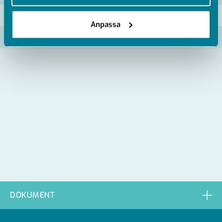
MU-156822
Anpassa
MU-156824
DOKUMENT