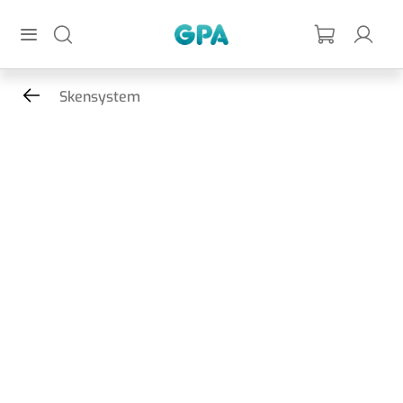
Hoppa till huvudinnehållet
GPA
Skensystem