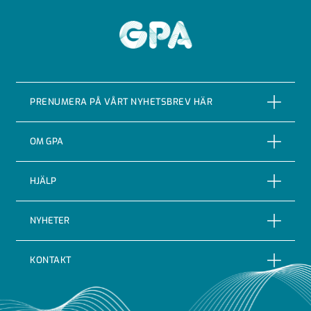
GPA
PRENUMERA PÅ VÅRT NYHETSBREV HÄR
PRENUMERERA
OM GPA
Om företaget
HJÄLP
Vår Historia
Reklamationer
NYHETER
Certifieringar & kvalitet
Returer
Nyheter
Code of conduct
KONTAKT
Leveransbevakning
Blogg
Indutrade
GPA Flowsystem AB
Leveransvillkor