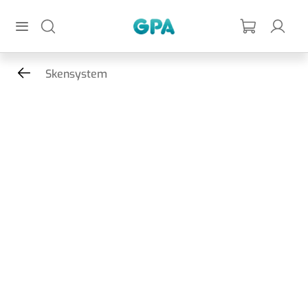
Hoppa till huvudinnehållet
GPA
Skensystem