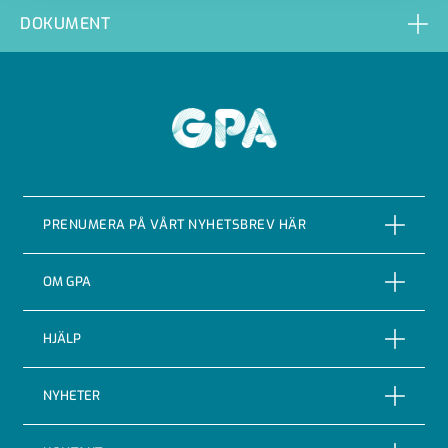
DOKUMENT
GPA
PRENUMERA PÅ VÅRT NYHETSBREV HÄR
PRENUMERERA
OM GPA
Om företaget
HJÄLP
Vår Historia
Reklamationer
NYHETER
Certifieringar & kvalitet
Returer
Nyheter