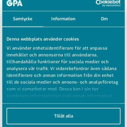
Samtycke
Information
Om
Denna webbplats använder cookies
Vi använder enhetsidentifierare för att anpassa
innehållet och annonserna till användarna,
tillhandahålla funktioner för sociala medier och
analysera vår trafik. Vi vidarebefordrar även sådana
identifierare och annan information från din enhet
till de sociala medier och annons- och analysföretag
som vi samarbetar med. Dessa kan i sin tur
kombinera informationen med annan information
TAKFÄSTE RAL 9010
som du har tillhandahållit eller som de har samlat in
när du har använt deras tjänster.
FÖR ANKARSKENA
Tillåt alla