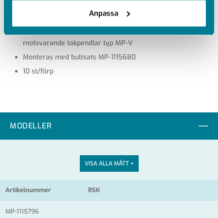
Korrosionsklass C2
Anpassa
Takfäste för ankarskena för sidohängt montage av stegar
OBS! Montaget klarar större belastningar än
motsvarande takpendlar typ MP-V
Monteras med bultsats MP-1115680
10 st/förp
MODELLER
VISA ALLA MÅTT +
Artikelnummer
RSK
MP-1115796