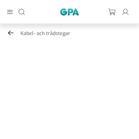
Hoppa till huvudinnehållet
GPA
Kabel- och trådstegar