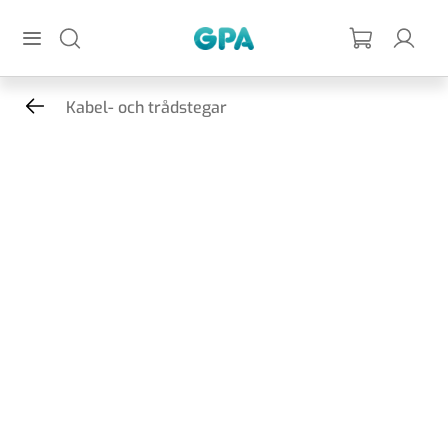
Hoppa till huvudinnehållet
GPA
Kabel- och trådstegar