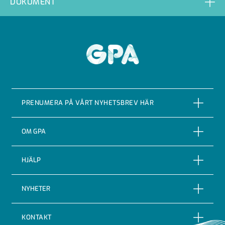
DOKUMENT
GPA
PRENUMERA PÅ VÅRT NYHETSBREV HÄR
PRENUMERERA
OM GPA
Om företaget
HJÄLP
Vår Historia
Reklamationer
NYHETER
Certifieringar & kvalitet
Returer
Nyheter
Code of conduct
KONTAKT