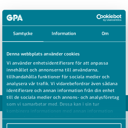
PENDELSKENA Z4
3000 MM
Samtycke
Information
Om
Korrosionsklass C4
Denna webbplats använder cookies
Flera bärok kan monteras på samma pendel
Vi använder enhetsidentifierare för att anpassa
Kapmärken c-c 100 mm
innehållet och annonserna till användarna,
10 st/förp
tillhandahålla funktioner för sociala medier och
analysera vår trafik. Vi vidarebefordrar även sådana
identifierare och annan information från din enhet
till de sociala medier och annons- och analysföretag
MODELLER
som vi samarbetar med. Dessa kan i sin tur
kombinera informationen med annan information
som du har tillhandahållit eller som de har samlat in
när du har använt deras tjänster.
VISA ALLA MÅTT +