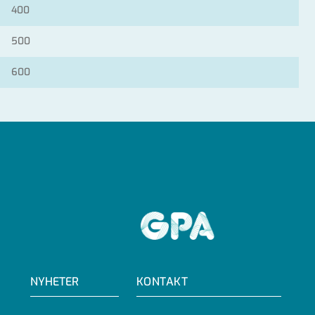
400
500
600
GPA
NYHETER
KONTAKT