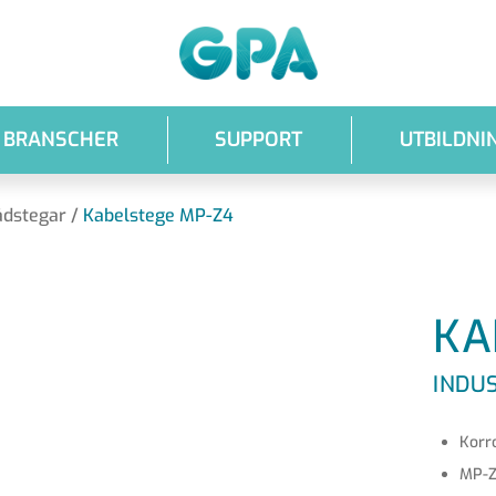
GPA
BRANSCHER
SUPPORT
UTBILDNI
ådstegar
/
Kabelstege MP-Z4
KA
INDUS
Korr
MP-Z