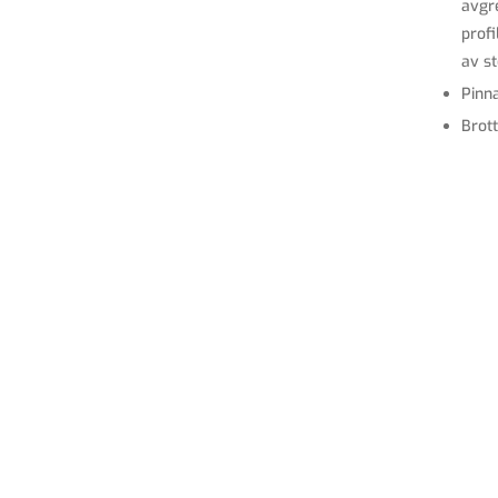
avgr
profi
av s
Pinn
Brott