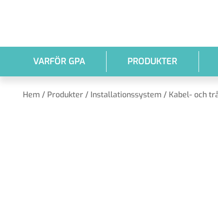
Hoppa till huvudinnehållet
VARFÖR GPA
PRODUKTER
Hem
/
Produkter
/
Installationssystem
/
Kabel- och tr