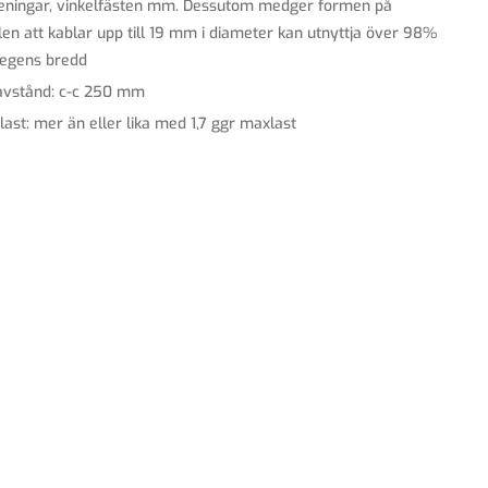
eningar, vinkelfästen mm. Dessutom medger formen på
len att kablar upp till 19 mm i diameter kan utnyttja över 98%
tegens bredd
avstånd: c-c 250 mm
last: mer än eller lika med 1,7 ggr maxlast