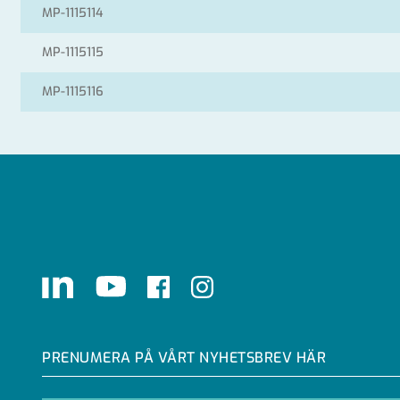
MP-1115114
MP-1115115
MP-1115116
LinkedIn
Youtube
Facebook
Instagram
PRENUMERA PÅ VÅRT NYHETSBREV HÄR