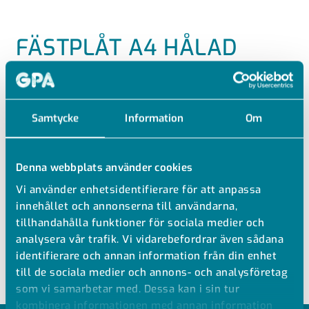
FÄSTPLÅT A4 HÅLAD
FÖR KABELSTEGAR OCH TRÅDSTEGAR
Korrosionsklass C5
Samtycke
Information
Om
Hålad fästplåt för montage av dosor och uttag mm
Snäpps fast i stegsidan på stegtyperna MP-S, TS, Z, PZ
Denna webbplats använder cookies
och AZ
Vi använder enhetsidentifierare för att anpassa
Skruvas fast på stegtyp MP-FZ, samt med universalbricka
innehållet och annonserna till användarna,
MP-1116536 på trådstege
tillhandahålla funktioner för sociala medier och
Använd monteringsskruv MP-1115780 vid montering
analysera vår trafik. Vi vidarebefordrar även sådana
10 st/förp
identifierare och annan information från din enhet
till de sociala medier och annons- och analysföretag
som vi samarbetar med. Dessa kan i sin tur
kombinera informationen med annan information