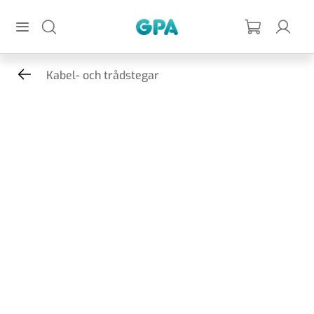
Hoppa till huvudinnehållet
GPA
Kabel- och trådstegar