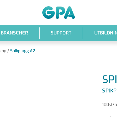
GPA
BRANSCHER
SUPPORT
UTBILDNI
ning
/
Spikplugg A2
SP
SPIK
100st/f