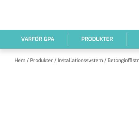
Hoppa till huvudinnehållet
VARFÖR GPA
PRODUKTER
Hem
/
Produkter
/
Installationssystem
/
Betonginfäst