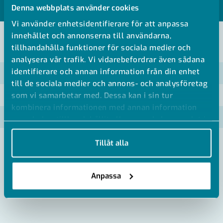
MODELLER
Denna webbplats använder cookies
Vi använder enhetsidentifierare för att anpassa
innehållet och annonserna till användarna,
VISA ALLA MÅTT +
tillhandahålla funktioner för sociala medier och
analysera vår trafik. Vi vidarebefordrar även sådana
identifierare och annan information från din enhet
Artikelnummer
RSK
till de sociala medier och annons- och analysföretag
som vi samarbetar med. Dessa kan i sin tur
GD-AP-040
kombinera informationen med annan information
GD-AP-060
som du har tillhandahållit eller som de har samlat in
när du har använt deras tjänster.
Tillåt alla
Anpassa