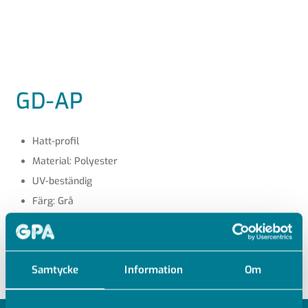
GD-AP
Hatt-profil
Material: Polyester
UV-beständig
Färg: Grå
Längd 6 meter
Vinylester mot förfrågan
Samtycke
Information
Om