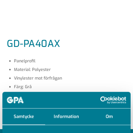
GD-PA40AX
Panelprofil
Material: Polyester
Vinylester mot förfrågan
Färg: Grå
12,6 kg /m²
Längd 6 meter
Samtycke
Information
Om