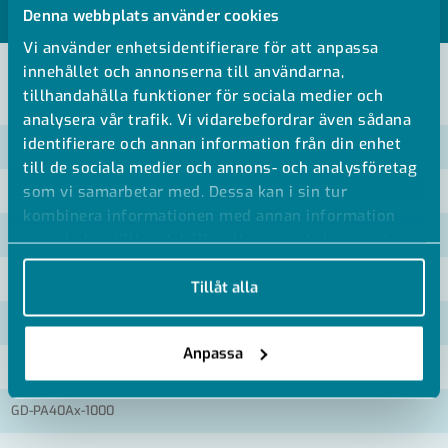
MODELLER
Denna webbplats använder cookies
Vi använder enhetsidentifierare för att anpassa
innehållet och annonserna till användarna,
VISA ALLA MÅTT +
tillhandahålla funktioner för sociala medier och
analysera vår trafik. Vi vidarebefordrar även sådana
identifierare och annan information från din enhet
Artikelnummer
RSK
till de sociala medier och annons- och analysföretag
som vi samarbetar med. Dessa kan i sin tur
GD-PA40Ax-0300
kombinera informationen med annan information
GD-PA40Ax-0450
som du har tillhandahållit eller som de har samlat in
när du har använt deras tjänster.
GD-PA40Ax-0600
Tillåt alla
GD-PA40Ax-0750
Anpassa
GD-PA40Ax-0900
GD-PA40Ax-1000