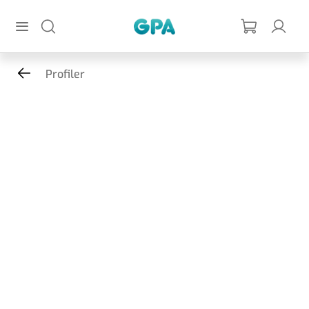
Hoppa till huvudinnehållet
GPA
Profiler