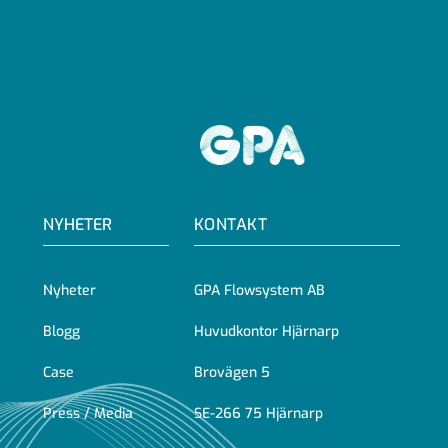
GPA
NYHETER
KONTAKT
Nyheter
GPA Flowsystem AB
Blogg
Huvudkontor Hjärnarp
Case
Brovägen 5
Press / Media
SE-266 75 Hjärnarp