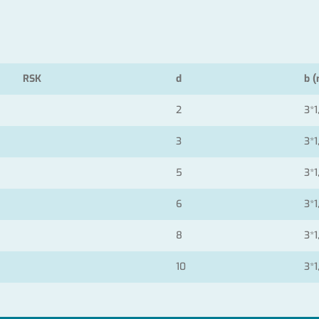
RSK
d
b (
2
3*1
3
3*1
5
3*1
6
3*1
8
3*1
10
3*1