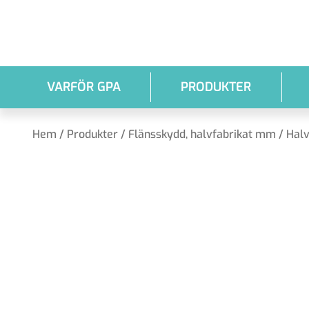
Hoppa till huvudinnehållet
VARFÖR GPA
PRODUKTER
Hem
/
Produkter
/
Flänsskydd, halvfabrikat mm
/
Halv