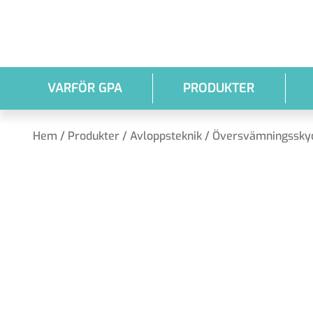
Hoppa till huvudinnehållet
VARFÖR GPA
PRODUKTER
Hem
/
Produkter
/
Avloppsteknik
/
Översvämningssky