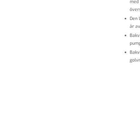
med 
över
Den 
är av
Bakv
pump
Bakv
golv