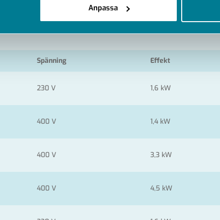
Anpassa
Spänning
Effekt
230 V
1,6 kW
400 V
1,4 kW
400 V
3,3 kW
400 V
4,5 kW