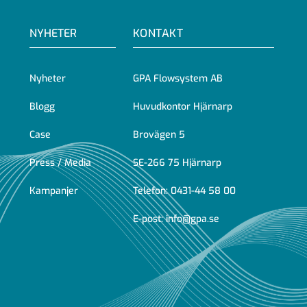
NYHETER
KONTAKT
Nyheter
GPA Flowsystem AB
Blogg
Huvudkontor Hjärnarp
Case
Brovägen 5
Press / Media
SE-266 75 Hjärnarp
Kampanjer
Telefon:
0431-44 58 00
E-post:
info@gpa.se