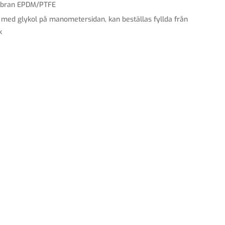
bran EPDM/PTFE
s med glykol på manometersidan, kan beställas fyllda från
k