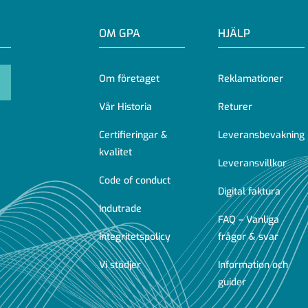
OM GPA
HJÄLP
Om företaget
Reklamationer
Vår Historia
Returer
Certifieringar &
Leveransbevakning
kvalitet
Leveransvillkor
Code of conduct
Digital faktura
Indutrade
FAQ – Vanliga
Integritetspolicy
frågor & svar
Vi stödjer
Information och
guider