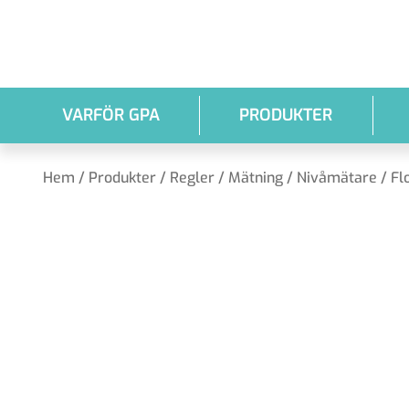
Hoppa till huvudinnehållet
VARFÖR GPA
PRODUKTER
Hem
/
Produkter
/
Regler / Mätning
/
Nivåmätare / Fl