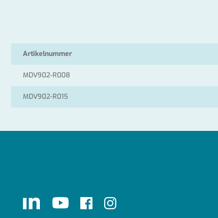
Artikelnummer
MDV902-R008
MDV902-R015
LinkedIn
Youtube
Facebook
Instagram