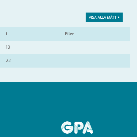
VISA ALLA MÅTT +
t
Filer
18
22
GPA