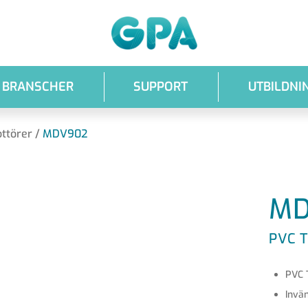
GPA
BRANSCHER
SUPPORT
UTBILDNI
ottörer
/
MDV902
MD
PVC 
PVC 
Invä