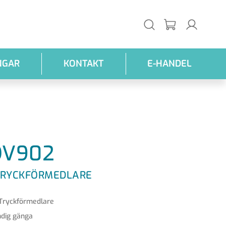
NGAR
KONTAKT
E-HANDEL
V902
TRYCKFÖRMEDLARE
Tryckförmedlare
ndig gänga