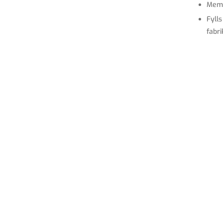
Mem
Fyll
fabri