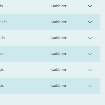
ås
ltlås
tlås
bult
lås
lås