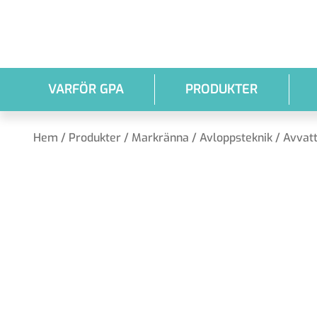
Hoppa till huvudinnehållet
VARFÖR GPA
PRODUKTER
Hem
/
Produkter
/
Markränna
/
Avloppsteknik
/
Avvat