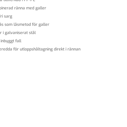
inerad ränna med galler
ri sarg
lås som låsmetod för galler
r i galvaniserat stål
inbyggt fall
eredda för utloppshåltagning direkt i rännan