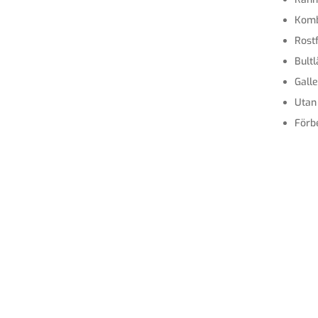
Komb
Rostf
Bult
Galle
Utan 
Förb