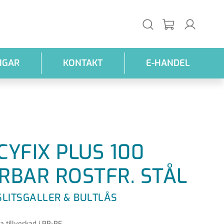
NGAR
KONTAKT
E-HANDEL
CYFIX PLUS 100
RBAR ROSTFR. STÅL
SLITSGALLER & BULTLÅS
 tillverkad i PP-PE