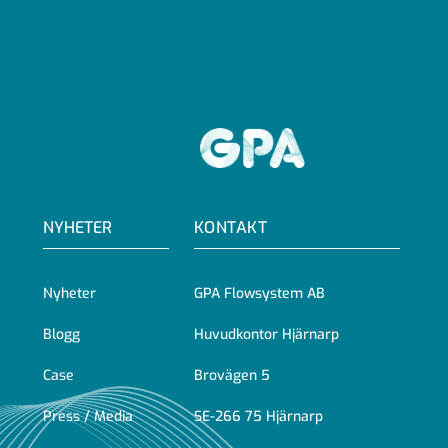
GPA
NYHETER
KONTAKT
Nyheter
GPA Flowsystem AB
Blogg
Huvudkontor Hjärnarp
Case
Brovägen 5
Press / Media
SE-266 75 Hjärnarp