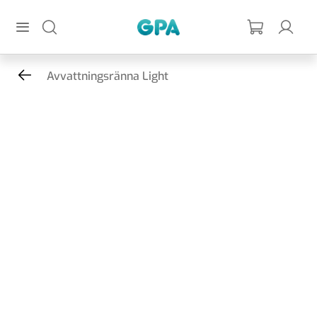
Hoppa till huvudinnehållet
GPA
Avvattningsränna Light