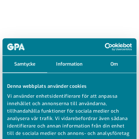
RECYFIX STD 150 B125
MER RUTGALLER
Samtycke
Information
Om
Ränna tillverkad i PP-PE
Denna webbplats använder cookies
Kombinerad ränna med galler
Vi använder enhetsidentifierare för att anpassa
Ovanpåliggande galler
innehållet och annonserna till användarna,
Bultlås som låsmetod för galler
tillhandahålla funktioner för sociala medier och
Galler i galvaniserat stål
analysera vår trafik. Vi vidarebefordrar även sådana
Utan inbyggt fall
identifierare och annan information från din enhet
Förberedda för utloppshåltagning direkt i rännan
till de sociala medier och annons- och analysföretag