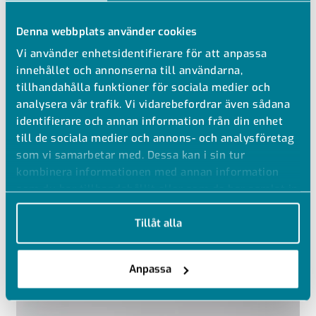
Denna webbplats använder cookies
Vi använder enhetsidentifierare för att anpassa
innehållet och annonserna till användarna,
tillhandahålla funktioner för sociala medier och
analysera vår trafik. Vi vidarebefordrar även sådana
identifierare och annan information från din enhet
till de sociala medier och annons- och analysföretag
som vi samarbetar med. Dessa kan i sin tur
kombinera informationen med annan information
Divisionschef Avloppsteknik
som du har tillhandahållit eller som de har samlat in
när du har använt deras tjänster.
Alexander Johansson
Tillåt alla
Tel: +46 (0)31 750 42 99
E-post: aj@gpa.se
Anpassa