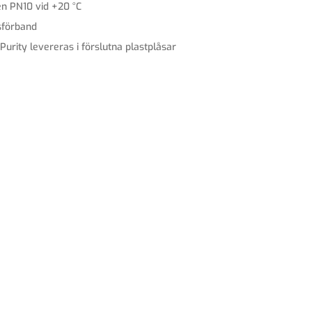
en PN10 vid +20 °C
sförband
Purity levereras i förslutna plastplåsar