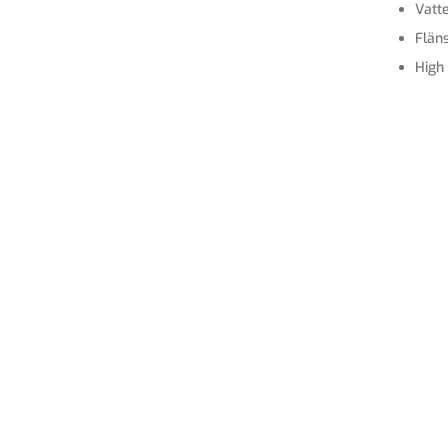
Vatt
Flän
High 