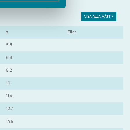
VISA ALLA MÅTT +
s
Filer
5.8
6.8
8.2
10
11.4
12.7
14.6