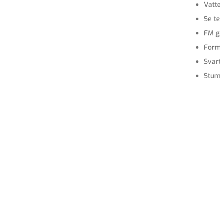
Vatt
Se te
FM g
Form
Svar
Stum