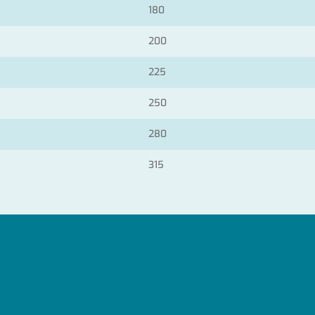
180
200
225
250
280
315