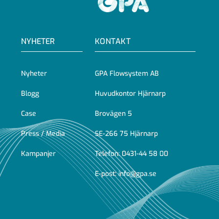
NYHETER
KONTAKT
Nyheter
GPA Flowsystem AB
Blogg
Huvudkontor Hjärnarp
Case
Brovägen 5
Press / Media
SE-266 75 Hjärnarp
Kampanjer
Telefon:
0431-44 58 00
E-post:
info@gpa.se