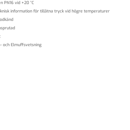
en PN16 vid +20 °C
knisk information för tillåtna tryck vid högre temperaturer
odkänd
sprutad
t
- och Elmuffsvetsning