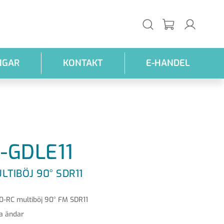
NGAR
KONTAKT
E-HANDEL
-GDLE11
LTIBÖJ 90° SDR11
0-RC multiböj 90° FM SDR11
a ändar