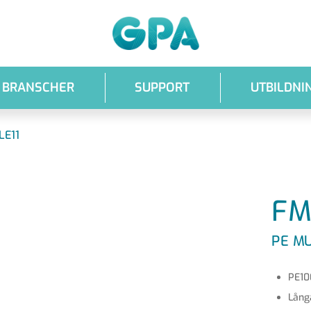
GPA
BRANSCHER
SUPPORT
UTBILDNI
LE11
FM
PE MU
PE10
Lång