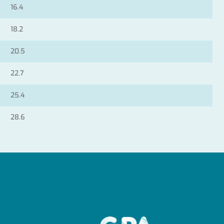
16.4
18.2
20.5
22.7
25.4
28.6
GPA