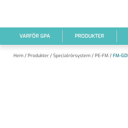
Hoppa till huvudinnehållet
VARFÖR GPA
PRODUKTER
Hem
/
Produkter
/
Specialrörsystem
/
PE-FM
/
FM-GD