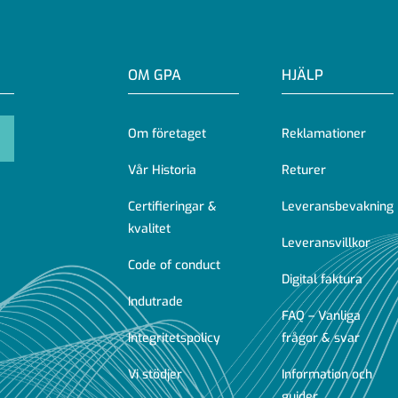
OM GPA
HJÄLP
Om företaget
Reklamationer
Vår Historia
Returer
Certifieringar &
Leveransbevakning
kvalitet
Leveransvillkor
Code of conduct
Digital faktura
Indutrade
FAQ – Vanliga
Integritetspolicy
frågor & svar
Vi stödjer
Information och
guider