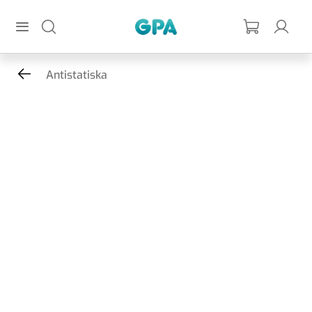
Hoppa till huvudinnehållet
GPA
Antistatiska