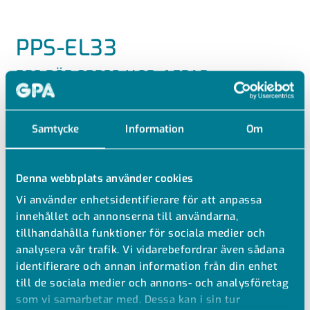
PPS-EL33
PPS RÖR SDR33 MOP<1.5BAR
Notera att rören säljs i meter och standardlängd är
Samtycke
Information
Om
5m. Går att få i andra längder mot en
kapningskostnad.
Denna webbplats använder cookies
PPs-el antistatiskt rör SDR33
Vi använder enhetsidentifierare för att anpassa
Flamskyddat
innehållet och annonserna till användarna,
Standarlängd 5 meter
tillhandahålla funktioner för sociala medier och
Extruderat
analysera vår trafik. Vi vidarebefordrar även sådana
identifierare och annan information från din enhet
DIN 8078
till de sociala medier och annons- och analysföretag
som vi samarbetar med. Dessa kan i sin tur